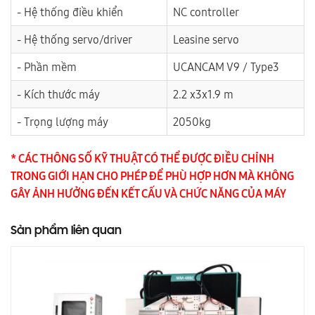
- Hệ thống điều khiển
NC controller
- Hệ thống servo/driver
Leasine servo
- Phần mềm
UCANCAM V9 / Type3
- Kích thước máy
2.2 x3x1.9 m
- Trọng lượng máy
2050kg
* CÁC THÔNG SỐ KỸ THUẬT CÓ THỂ ĐƯỢC ĐIỀU CHỈNH
TRONG GIỚI HẠN CHO PHÉP ĐỂ PHÙ HỢP HƠN MÀ KHÔNG
GÂY ẢNH HƯỞNG ĐẾN KẾT CẤU VÀ CHỨC NĂNG CỦA MÁY
Sản phẩm liên quan