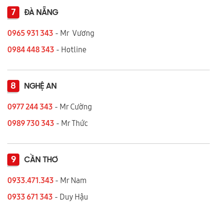
7
ĐÀ NẴNG
0965 931 343
- Mr Vương
0984 448 343
- Hotline
8
NGHỆ AN
0977 244 343
- Mr Cường
0989 730 343
- Mr Thức
9
CẦN THƠ
0933.471.343
- Mr Nam
0933 671 343
- Duy Hậu