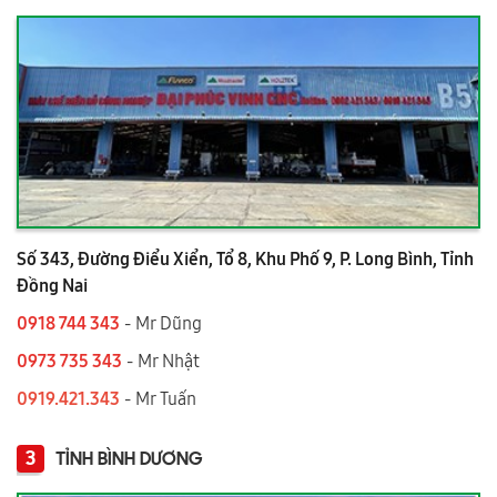
Số 343, Đường Điểu Xiển, Tổ 8, Khu Phố 9, P. Long Bình, Tỉnh
Đồng Nai
0918 744 343
- Mr Dũng
0973 735 343
- Mr Nhật
0919.421.343
​​​​​​ - Mr Tuấn
3
TỈNH BÌNH DƯƠNG