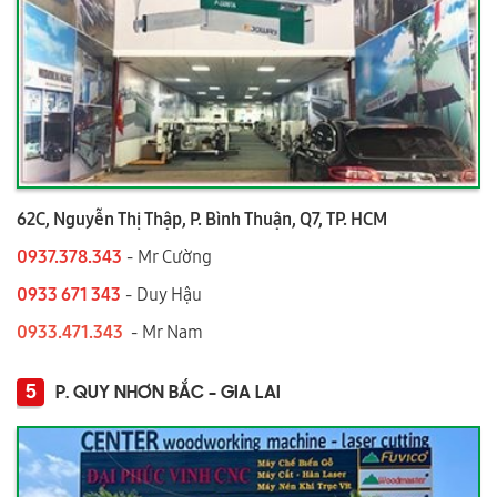
62C, Nguyễn Thị Thập, P. Bình Thuận, Q7, TP. HCM
0937.378.343
- Mr Cường
0933 671 343
- Duy Hậu
0933.471.343
- Mr Nam
5
P. QUY NHƠN BẮC - GIA LAI