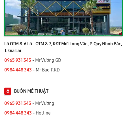
Lô OTM 8-6 Lô - OTM 8-7, KĐT Mới Long Vân, P. Quy Nhơn Bắc,
T. Gia Lai
0965 931 343
- Mr Vương GĐ
0984 448 343
- Mr Bảo P.KD
6
BUÔN MÊ THUẬT
0965 931 343
- Mr Vương
0984 448 343
- Hotline