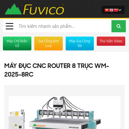
Máy Chế Biến
Gia Công Kim
Máy Gia Công
Thư Viện Video
Gỗ
Loại
Đá
MÁY ĐỤC CNC ROUTER 8 TRỤC WM-
2025-8RC