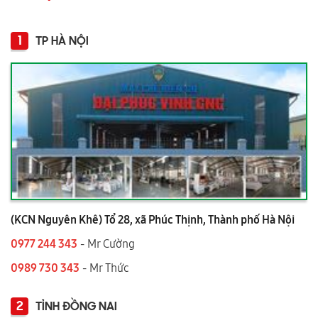
1
TP HÀ NỘI
(KCN Nguyên Khê) Tổ 28, xã Phúc Thịnh, Thành phố Hà Nội
0977 244 343
- Mr Cường
0989 730 343
- Mr Thức
2
TỈNH ĐỒNG NAI