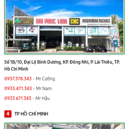
Số 1B/10, Đại Lộ Bình Dương, KP. Đông Nhì, P. Lái Thiêu, TP.
Hồ Chí Minh
0937.378.343
- Mr Cường
0933.471.343
- Mr Nam
0933 671 343
- Mr Hậu
4
TP HỒ CHÍ MINH