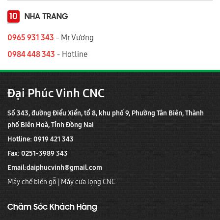
10
NHA TRANG
0965 931 343
- Mr Vương
0984 448 343
- Hotline
Đại Phúc Vinh CNC
Số 343, đường Điểu Xiển, tổ 8, khu phố 9, Phường Tân Biên, Thành
phố Biên Hoà, Tỉnh Đồng Nai
Hotline: 0919 421 343
Fax: 0251-3989 343
Email:
daiphucvinh@gmail.com
Máy chế biến gỗ
|
Máy cưa lọng CNC
Chăm Sóc Khách Hàng