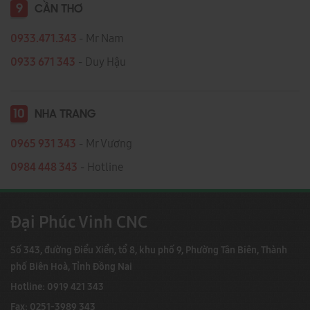
9
CẦN THƠ
0933.471.343
- Mr Nam
0933 671 343
- Duy Hậu
10
NHA TRANG
0965 931 343
- Mr Vương
0984 448 343
- Hotline
Đại Phúc Vinh CNC
Số 343, đường Điểu Xiển, tổ 8, khu phố 9, Phường Tân Biên, Thành
phố Biên Hoà, Tỉnh Đồng Nai
Hotline: 0919 421 343
Fax: 0251-3989 343