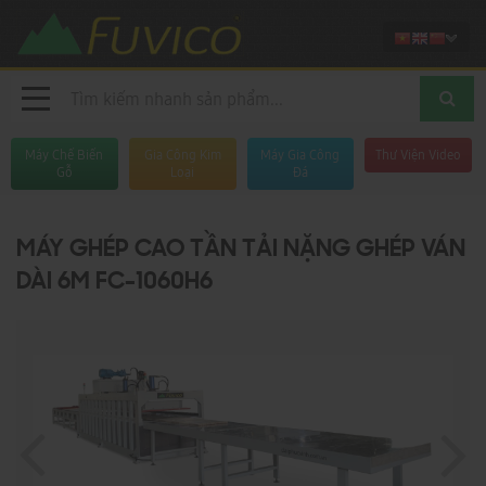
Máy Chế Biến
Gia Công Kim
Máy Gia Công
Thư Viện Video
Gỗ
Loại
Đá
MÁY GHÉP CAO TẦN TẢI NẶNG GHÉP VÁN
DÀI 6M FC-1060H6