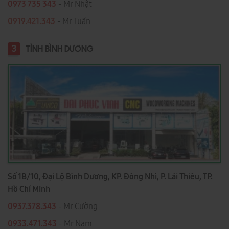
0973 735 343
- Mr Nhật
0919.421.343
​​​​​​ - Mr Tuấn
3
TỈNH BÌNH DƯƠNG
Số 1B/10, Đại Lộ Bình Dương, KP. Đông Nhì, P. Lái Thiêu, TP.
Hồ Chí Minh
0937.378.343
- Mr Cường
0933.471.343
- Mr Nam