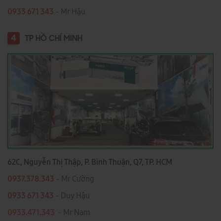
0933 671 343
- Mr Hậu
4
TP HỒ CHÍ MINH
62C, Nguyễn Thị Thập, P. Bình Thuận, Q7, TP. HCM
0937.378.343
- Mr Cường
0933 671 343
- Duy Hậu
0933.471.343
- Mr Nam