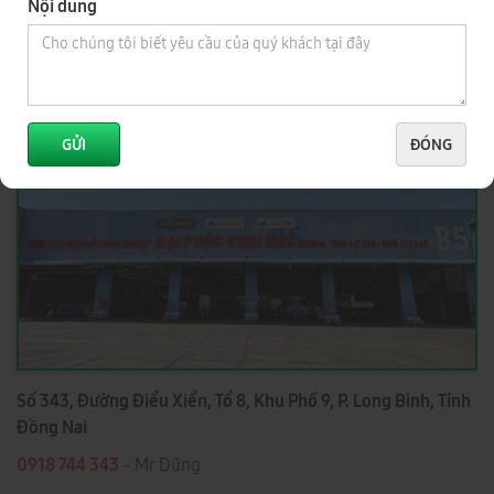
Nội dung
0977 244 343
- Mr Cường
0989 730 343
- Mr Thức
2
TỈNH ĐỒNG NAI
GỬI
ĐÓNG
Số 343, Đường Điểu Xiển, Tổ 8, Khu Phố 9, P. Long Bình, Tỉnh
Đồng Nai
0918 744 343
- Mr Dũng