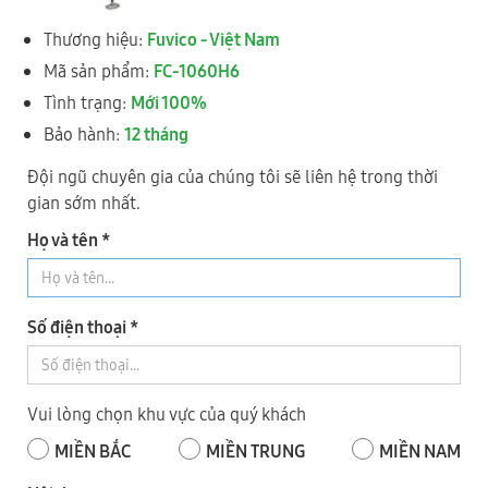
Thương hiệu:
Fuvico - Việt Nam
Mã sản phẩm:
FC-1060H6
Hệ thống Showroom - Bảo Hành
Tình trạng:
Mới 100%
ĐẠI PHÚC VINH CNC
Toàn Quốc
Bảo hành:
12 tháng
Đội ngũ chuyên gia của chúng tôi sẽ liên hệ trong thời
gian sớm nhất.
1
TP HÀ NỘI
Họ và tên *
Số điện thoại *
Vui lòng chọn khu vực của quý khách
MIỀN BẮC
MIỀN TRUNG
MIỀN NAM
(KCN Nguyên Khê) Tổ 28, xã Phúc Thịnh, Thành phố Hà Nội