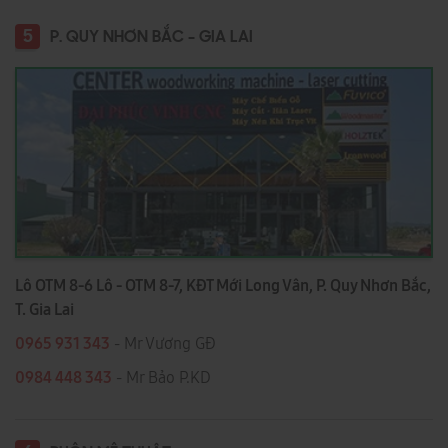
5
P. QUY NHƠN BẮC - GIA LAI
Lô OTM 8-6 Lô - OTM 8-7, KĐT Mới Long Vân, P. Quy Nhơn Bắc,
T. Gia Lai
0965 931 343
- Mr Vương GĐ
0984 448 343
- Mr Bảo P.KD