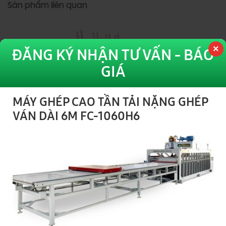
Sản phẩm liên quan
ĐĂNG KÝ NHẬN TƯ VẤN - BÁO
GIÁ
MÁY GHÉP CAO TẦN TẢI NẶNG GHÉP
VÁN DÀI 6M FC-1060H6
HT-T24S8F
MÁY LẬT MẶT VÁN TỰ ĐỘNG 8 CÁNH (bao gồm 2 băng tải con
lăn 2 bên) HT-T24S8F