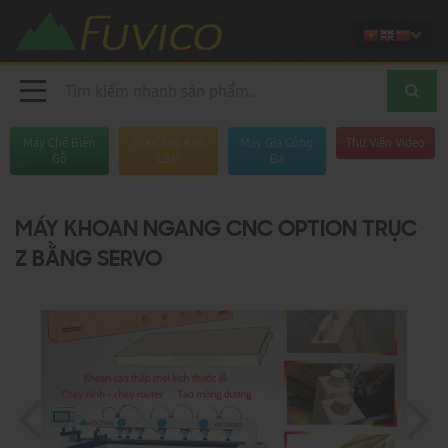
Máy Chế Biến
Gia Công Kim
Máy Gia Công
Thư Viện Video
Gỗ
Loại
Đá
MÁY KHOAN NGANG CNC OPTION TRỤC
Z BẰNG SERVO