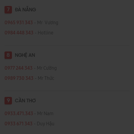
7
ĐÀ NẴNG
0965 931 343
- Mr Vương
0984 448 343
- Hotline
8
NGHỆ AN
0977 244 343
- Mr Cường
0989 730 343
- Mr Thức
9
CẦN THƠ
0933.471.343
- Mr Nam
0933 671 343
- Duy Hậu