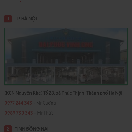
1
TP HÀ NỘI
(KCN Nguyên Khê) Tổ 28, xã Phúc Thịnh, Thành phố Hà Nội
0977 244 343
- Mr Cường
0989 730 343
- Mr Thức
2
TỈNH ĐỒNG NAI