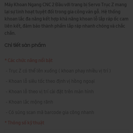
Máy Khoan Ngang CNC 2 Đầu với trang bị Servo Trục Z mang
lại sự linh hoạt tuyệt đối trong gia công ván gỗ. Hệ thống
khoan lắc đa năng kết hợp khả năng khoan lỗ lắp ráp ốc cam
liên kết, đảm bảo thành phẩm lắp ráp nhanh chóng và chắc
chắn.
Chi tiết sản phẩm
* Các chức năng nổi bật
- Trục Z có thể lên xuống ( khoan phay nhiều vị trí )
- Khoan lỗ siêu tốc theo định vị hồng ngoại
- Khoan lỗ theo vị trí cài đặt trên màn hình
- Khoan lắc mộng rãnh
- Có súng scan mã barcode gia công nhanh
* Thông số kỹ thuật