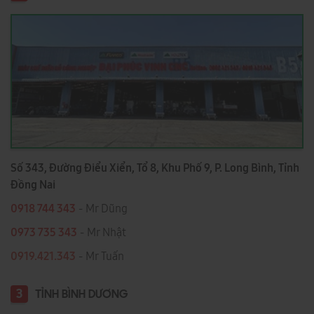
Số 343, Đường Điểu Xiển, Tổ 8, Khu Phố 9, P. Long Bình, Tỉnh
Đồng Nai
0918 744 343
- Mr Dũng
0973 735 343
- Mr Nhật
0919.421.343
​​​​​​ - Mr Tuấn
3
TỈNH BÌNH DƯƠNG