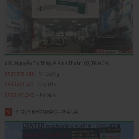
62C, Nguyễn Thị Thập, P. Bình Thuận, Q7, TP. HCM
0937.378.343
- Mr Cường
0933 671 343
- Duy Hậu
0933.471.343
- Mr Nam
5
P. QUY NHƠN BẮC - GIA LAI