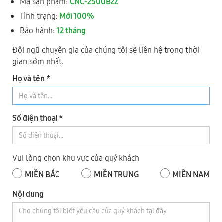
Mã sản phẩm:
CNC-2500B2Z
Máy làm KHOAN 2 đầu, lắc mộng âm trục Z CNC-2500B2Z
Tình trạng:
Mới 100%
Bảo hành:
12 tháng
Đội ngũ chuyên gia của chúng tôi sẽ liên hệ trong thời
gian sớm nhất.
Họ và tên *
Số điện thoại *
Vui lòng chọn khu vực của quý khách
Máy khoan lắc mộng, đục mộng vuông CNC-2500B2Z
MIỀN BẮC
MIỀN TRUNG
MIỀN NAM
Nội dung