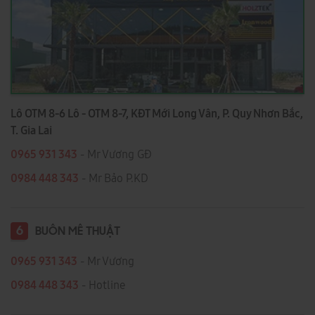
Lô OTM 8-6 Lô - OTM 8-7, KĐT Mới Long Vân, P. Quy Nhơn Bắc,
T. Gia Lai
0965 931 343
- Mr Vương GĐ
0984 448 343
- Mr Bảo P.KD
6
BUÔN MÊ THUẬT
0965 931 343
- Mr Vương
0984 448 343
- Hotline