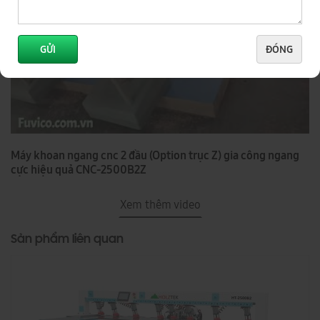
GỬI
ĐÓNG
Máy khoan ngang cnc 2 đầu (Option trục Z) gia công ngang
cực hiệu quả CNC-2500B2Z
Xem thêm video
Sản phẩm liên quan