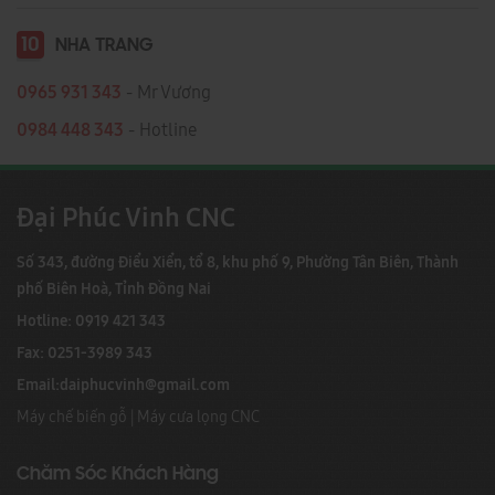
10
NHA TRANG
0965 931 343
- Mr Vương
0984 448 343
- Hotline
Đại Phúc Vinh CNC
Số 343, đường Điểu Xiển, tổ 8, khu phố 9, Phường Tân Biên, Thành
phố Biên Hoà, Tỉnh Đồng Nai
Hotline: 0919 421 343
Fax: 0251-3989 343
Email:
daiphucvinh@gmail.com
Máy chế biến gỗ
|
Máy cưa lọng CNC
Chăm Sóc Khách Hàng