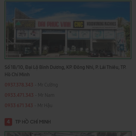
Số 1B/10, Đại Lộ Bình Dương, KP. Đông Nhì, P. Lái Thiêu, TP.
Hồ Chí Minh
0937.378.343
- Mr Cường
0933.471.343
- Mr Nam
0933 671 343
- Mr Hậu
4
TP HỒ CHÍ MINH