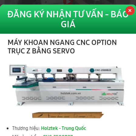
ĐĂNG KÝ NHẬN TƯ VẤN - BÁO
GIÁ
MÁY KHOAN NGANG CNC OPTION
MÁY KHOAN NGANG CNC-2500B2Z LÀM BẢN LỀ VÀ Ổ KHOÁ
TRỤC Z BẰNG SERVO
CỬA ĐI
Thương hiệu:
Holztek - Trung Quốc