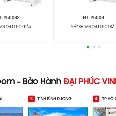
T-2500B2
HT-2500B
AN CAM CNC 2 ĐẦU
MÁY KHOAN CAM CNC 1 ĐẦ
oom - Bảo Hành
ĐẠI PHÚC VI
3
4
AI
TỈNH BÌNH DƯƠNG
TP HỒ 