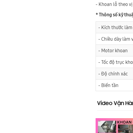
- Khoan lỗ theo vị
* Thông số kỹ thu
- Kích thước làm
- Chiều dày làm v
- Motor khoan
- Tốc độ trục kh
- Độ chính xác
- Biến tần
Video Vận Hà