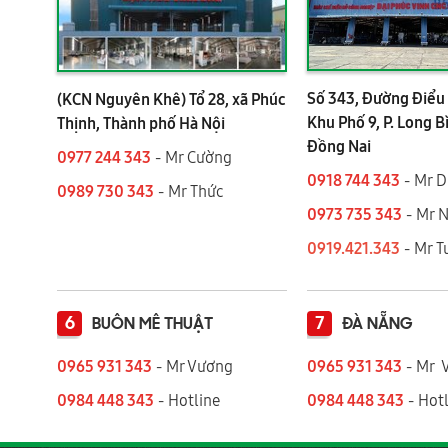
Số 343, Đường Điểu 
(KCN Nguyên Khê) Tổ 28, xã Phúc
Khu Phố 9, P. Long B
Thịnh, Thành phố Hà Nội
Đồng Nai
0977 244 343
- Mr Cường
0918 744 343
- Mr 
0989 730 343
- Mr Thức
0973 735 343
- Mr 
0919.421.343
​​​​​​ - Mr
6
7
BUÔN MÊ THUẬT
ĐÀ NẴNG
0965 931 343
- Mr Vương
0965 931 343
- Mr 
0984 448 343
- Hotline
0984 448 343
- Hotl