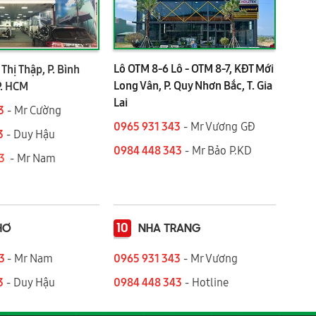
Lô OTM 8-6 Lô - OTM 8-7, KĐT Mới
Thị Thập, P. Bình
Long Vân, P. Quy Nhơn Bắc, T. Gia
P. HCM
Lai
3
- Mr Cường
0965 931 343
- Mr Vương GĐ
3
- Duy Hậu
0984 448 343
- Mr Bảo P.KD
43
- Mr Nam
10
HƠ
NHA TRANG
43
- Mr Nam
0965 931 343
- Mr Vương
3
- Duy Hậu
0984 448 343
- Hotline