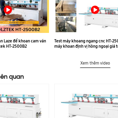
n Laze để khoan cam ván
Test máy khoang ngang cnc HT-25
tek HT-2500B2
máy khoan định vị hồng ngoại giá t
Xem thêm video
iên quan