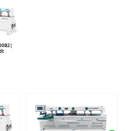
00B2 |
ốt