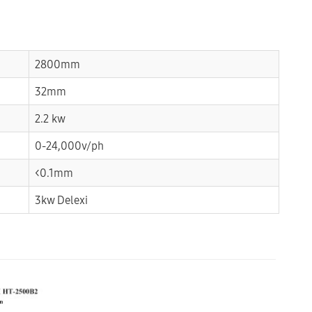
2800mm
32mm
2.2 kw
0-24,000v/ph
<0.1mm
3kw Delexi