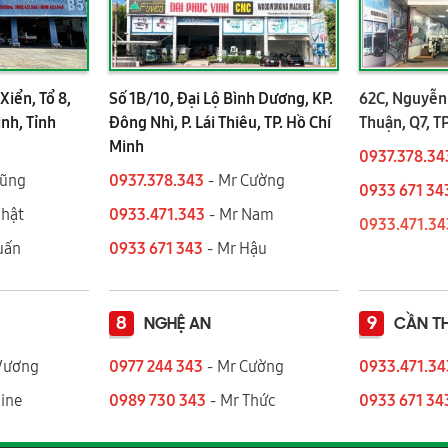
Xiển, Tổ 8,
Số 1B/10, Đại Lộ Bình Dương, KP.
62C, Nguyễn 
ình, Tỉnh
Đông Nhì, P. Lái Thiêu, TP. Hồ Chí
Thuận, Q7, T
Minh
0937.378.34
Dũng
0937.378.343
- Mr Cường
0933 671 34
Nhật
0933.471.343
- Mr Nam
0933.471.3
 Tuấn
0933 671 343
- Mr Hậu
8
9
NGHỆ AN
CẦN T
Vương
0977 244 343
- Mr Cường
0933.471.3
ine
0989 730 343
- Mr Thức
0933 671 34