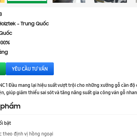
B
Holztek - Trung Quốc
 Quốc
100%
háng
YÊU CẦU TƯ VẤN
 1 Đầu mang lại hiệu suất vượt trội cho những xưởng gỗ cần độ c
ện, giúp giảm thiểu sai sót và tăng năng suất gia công ván gỗ nha
n phẩm
ổi bật
c theo định vị hồng ngoại