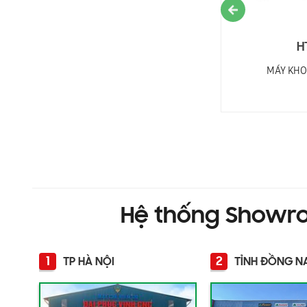
HT-2500SD
H
MÁY KHOAN LIÊN KẾT NHIỀU MŨI CNC
MÁY KHO
2500MM
Hệ thống Showr
1
2
TP HÀ NỘI
TỈNH ĐỒNG N