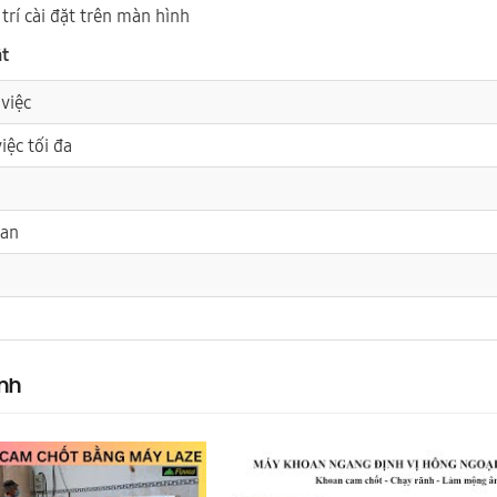
 trí cài đặt trên màn hình
ật
 việc
iệc tối đa
oan
nh