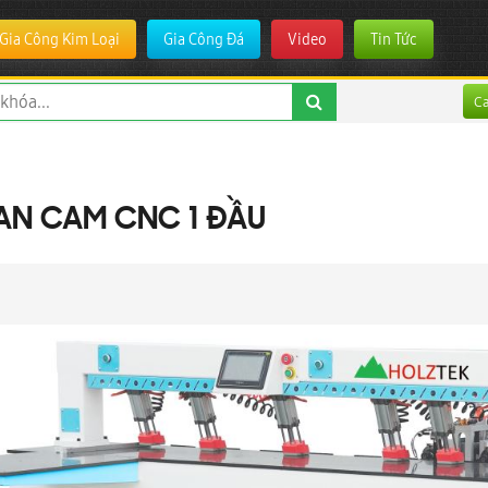
Gia Công Kim Loại
Gia Công Đá
Video
Tin Tức
C
AN CAM CNC 1 ĐẦU