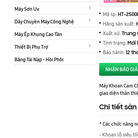
Máy Sơn Uv
Mã sp:
HT-2500
Dây Chuyền Máy Công Nghệ
Hãng sản xuất:
Xuất xứ:
Máy Ép Khung Cao Tần
Trung
Tình trạng:
Mới 
Thiết Bị Phụ Trợ
Bảo hành:
12 t
Băng Tải Nạp - Hồi Phôi
NHẬN BÁO GIÁ
Máy Khoan Cam CNC
giao diện thân thi
Chi tiết sả
* Các chức năng n
- Khoan lỗ siêu tố