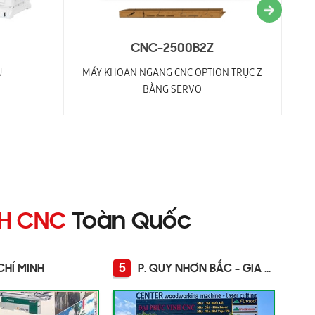
CNC-2500B2Z
U
MÁY KHOAN NGANG CNC OPTION TRỤC Z
BẰNG SERVO
NH CNC
Toàn Quốc
5
CHÍ MINH
P. QUY NHƠN BẮC - GIA LAI