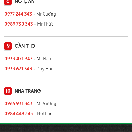
8
NGHỆ AN
0977 244 343
- Mr Cường
0989 730 343
- Mr Thức
9
CẦN THƠ
0933.471.343
- Mr Nam
0933 671 343
- Duy Hậu
10
NHA TRANG
0965 931 343
- Mr Vương
0984 448 343
- Hotline