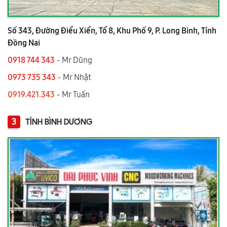
Số 343, Đường Điểu Xiển, Tổ 8, Khu Phố 9, P. Long Bình, Tỉnh
Đồng Nai
0918 744 343
- Mr Dũng
0973 735 343
- Mr Nhật
0919.421.343
​​​​​​ - Mr Tuấn
3
TỈNH BÌNH DƯƠNG