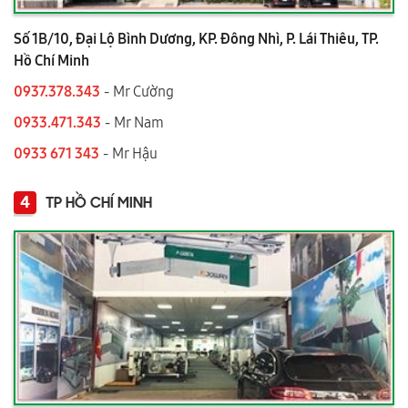
Số 1B/10, Đại Lộ Bình Dương, KP. Đông Nhì, P. Lái Thiêu, TP.
Hồ Chí Minh
0937.378.343
- Mr Cường
0933.471.343
- Mr Nam
0933 671 343
- Mr Hậu
4
TP HỒ CHÍ MINH