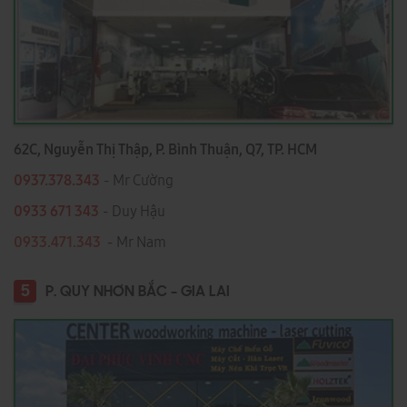
62C, Nguyễn Thị Thập, P. Bình Thuận, Q7, TP. HCM
0937.378.343
- Mr Cường
0933 671 343
- Duy Hậu
0933.471.343
- Mr Nam
5
P. QUY NHƠN BẮC - GIA LAI