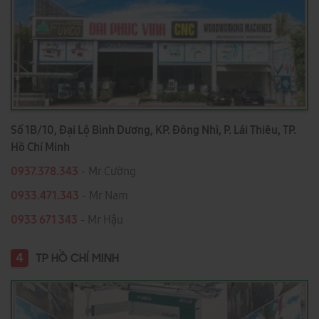
Số 1B/10, Đại Lộ Bình Dương, KP. Đông Nhì, P. Lái Thiêu, TP.
Hồ Chí Minh
0937.378.343
- Mr Cường
0933.471.343
- Mr Nam
0933 671 343
- Mr Hậu
4
TP HỒ CHÍ MINH