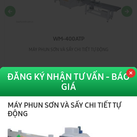
WM-400ATP
MÁY PHUN SƠN VÀ SẤY CHI TIẾT TỰ ĐỘNG
ĐĂNG KÝ NHẬN TƯ VẤN - BÁO
GIÁ
MÁY PHUN SƠN VÀ SẤY CHI TIẾT TỰ
ĐỘNG
Hệ thống Showroom - Bảo Hành
ĐẠI PHÚC VINH CNC
Toàn Quốc