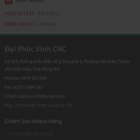
10
NHA TRANG
0965 931 343
- Mr Vương
0984 448 343
- Hotline
Đại Phúc Vinh CNC
Số 343, đường Điểu Xiển, tổ 8, khu phố 9, Phường Tân Biên, Thành
phố Biên Hoà, Tỉnh Đồng Nai
Hotline: 0919 421 343
Fax: 0251-3989 343
Email:
daiphucvinh@gmail.com
Máy chế biến gỗ
|
Máy cưa lọng CNC
Chăm Sóc Khách Hàng
Hướng Dẫn Mua Hàng