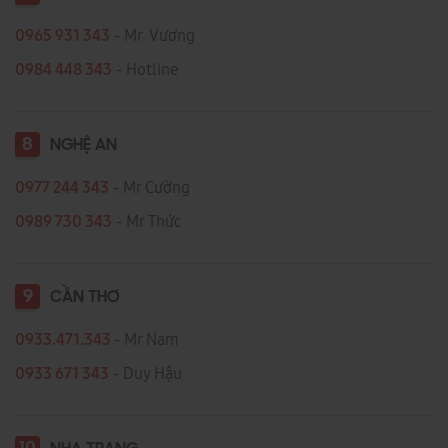
0965 931 343
- Mr Vương
0984 448 343
- Hotline
8
NGHỆ AN
0977 244 343
- Mr Cường
0989 730 343
- Mr Thức
9
CẦN THƠ
0933.471.343
- Mr Nam
0933 671 343
- Duy Hậu