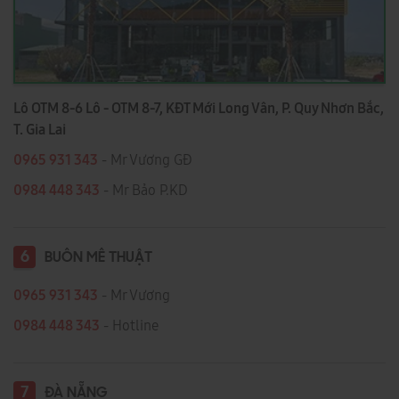
Lô OTM 8-6 Lô - OTM 8-7, KĐT Mới Long Vân, P. Quy Nhơn Bắc,
T. Gia Lai
0965 931 343
- Mr Vương GĐ
0984 448 343
- Mr Bảo P.KD
6
BUÔN MÊ THUẬT
0965 931 343
- Mr Vương
0984 448 343
- Hotline
7
ĐÀ NẴNG