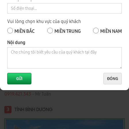
Vui lòng chọn khu vực của quý khách
MIỀN BẮC
MIỀN TRUNG
MIỀN NAM
Nội dung
Số 343, Đường Điểu Xiển, Tổ 8, Khu Phố 9, P. Long Bình, Tỉnh
Đồng Nai
0918 744 343
- Mr Dũng
GỬI
ĐÓNG
0973 735 343
- Mr Nhật
0919.421.343
​​​​​​ - Mr Tuấn
3
TỈNH BÌNH DƯƠNG