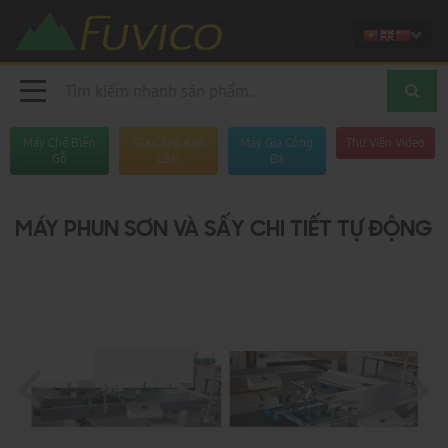
Máy Chế Biến
Gia Công Kim
Máy Gia Công
Thư Viện Video
Gỗ
Loại
Đá
MÁY PHUN SƠN VÀ SẤY CHI TIẾT TỰ ĐỘNG