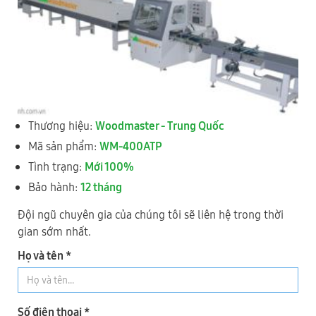
1
TP HÀ NỘI
Thương hiệu:
Woodmaster - Trung Quốc
Mã sản phẩm:
WM-400ATP
Tình trạng:
Mới 100%
Bảo hành:
12 tháng
(KCN Nguyên Khê) Tổ 28, xã Phúc Thịnh, Thành phố Hà Nội
Đội ngũ chuyên gia của chúng tôi sẽ liên hệ trong thời
0977 244 343
- Mr Cường
gian sớm nhất.
0989 730 343
- Mr Thức
Họ và tên *
2
TỈNH ĐỒNG NAI
Số điện thoại *