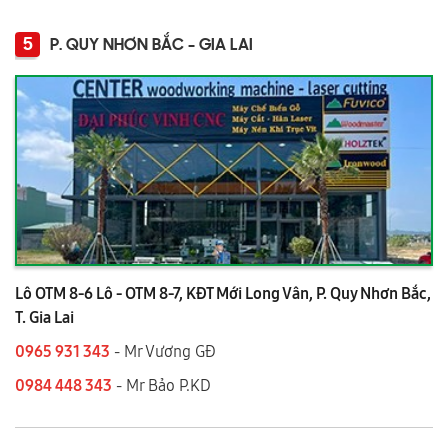
5
P. QUY NHƠN BẮC - GIA LAI
Lô OTM 8-6 Lô - OTM 8-7, KĐT Mới Long Vân, P. Quy Nhơn Bắc,
T. Gia Lai
0965 931 343
- Mr Vương GĐ
0984 448 343
- Mr Bảo P.KD