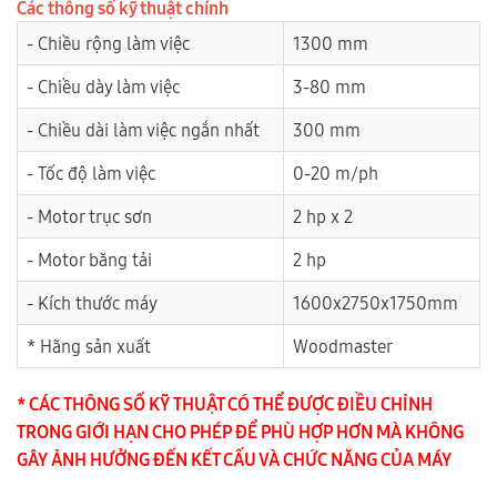
Các thông số kỹ thuật chính
- Chiều rộng làm việc
1300 mm
- Chiều dày làm việc
3-80 mm
- Chiều dài làm việc ngắn nhất
300 mm
- Tốc độ làm việc
0-20 m/ph
- Motor trục sơn
2 hp x 2
- Motor băng tải
2 hp
- Kích thước máy
1600x2750x1750mm
* Hãng sản xuất
Woodmaster
* CÁC THÔNG SỐ KỸ THUẬT CÓ THỂ ĐƯỢC ĐIỀU CHỈNH
TRONG GIỚI HẠN CHO PHÉP ĐỂ PHÙ HỢP HƠN MÀ KHÔNG
GÂY ẢNH HƯỞNG ĐẾN KẾT CẤU VÀ CHỨC NĂNG CỦA MÁY