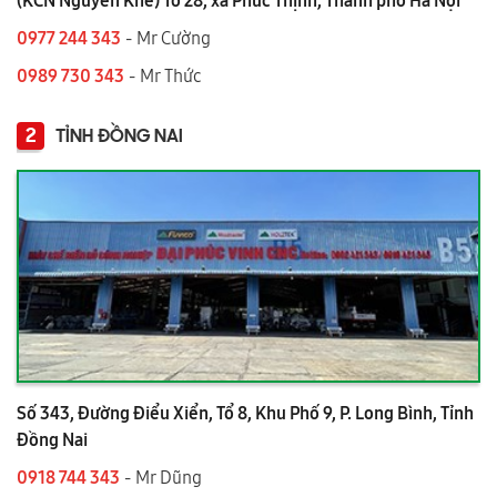
0977 244 343
- Mr Cường
0989 730 343
- Mr Thức
2
TỈNH ĐỒNG NAI
Số 343, Đường Điểu Xiển, Tổ 8, Khu Phố 9, P. Long Bình, Tỉnh
Đồng Nai
0918 744 343
- Mr Dũng