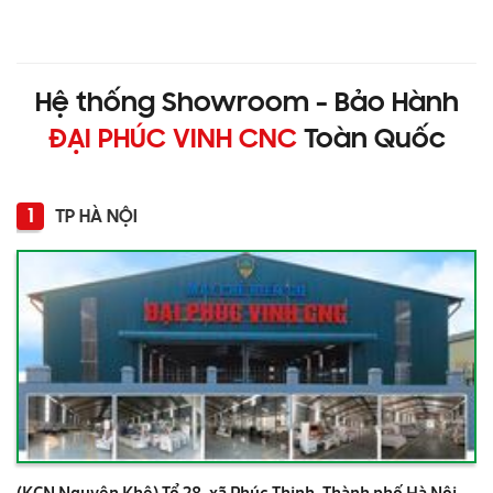
Hệ thống Showroom - Bảo Hành
ĐẠI PHÚC VINH CNC
Toàn Quốc
1
TP HÀ NỘI
(KCN Nguyên Khê) Tổ 28, xã Phúc Thịnh, Thành phố Hà Nội