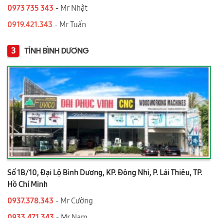
0973 735 343
- Mr Nhật
0919.421.343
​​​​​​ - Mr Tuấn
3
TỈNH BÌNH DƯƠNG
Số 1B/10, Đại Lộ Bình Dương, KP. Đông Nhì, P. Lái Thiêu, TP.
Hồ Chí Minh
0937.378.343
- Mr Cường
0933.471.343
- Mr Nam