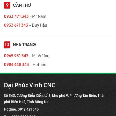
9
CẦN THƠ
0933.471.343
- Mr Nam
0933 671 343
- Duy Hậu
10
NHA TRANG
0965 931 343
- Mr Vương
0984 448 343
- Hotline
Đại Phúc Vinh CNC
Số 343, đường Điểu Xiển, tổ 8, khu phố 9, Phường Tân Biên, Thành
phố Biên Hoà, Tỉnh Đồng Nai
Hotline: 0919 421 343