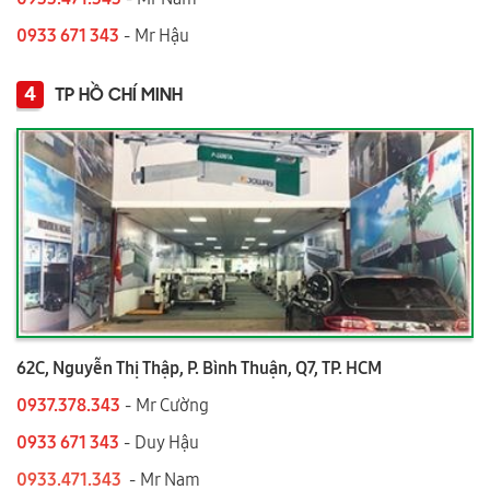
0933 671 343
- Mr Hậu
4
TP HỒ CHÍ MINH
62C, Nguyễn Thị Thập, P. Bình Thuận, Q7, TP. HCM
0937.378.343
- Mr Cường
0933 671 343
- Duy Hậu
0933.471.343
- Mr Nam