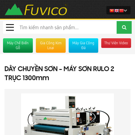
Máy Chế Biến
Gia Công Kim
Máy Gia Công
Thư Viện Video
Gỗ
Loại
Đá
DÂY CHUYỀN SƠN - MÁY SƠN RULO 2
TRỤC 1300mm