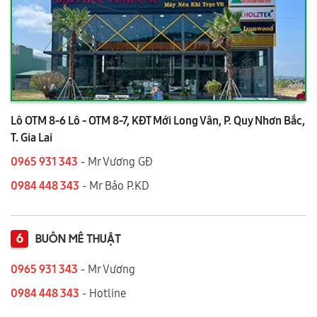
Lô OTM 8-6 Lô - OTM 8-7, KĐT Mới Long Vân, P. Quy Nhơn Bắc,
T. Gia Lai
0965 931 343
- Mr Vương GĐ
0984 448 343
- Mr Bảo P.KD
6
BUÔN MÊ THUẬT
0965 931 343
- Mr Vương
0984 448 343
- Hotline