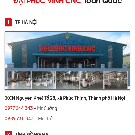
ĐẠI PHÚC VINH CNC
Toàn Quốc
1
TP HÀ NỘI
(KCN Nguyên Khê) Tổ 28, xã Phúc Thịnh, Thành phố Hà Nội
0977 244 343
- Mr Cường
0989 730 343
- Mr Thức
2