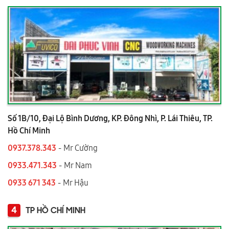
Số 1B/10, Đại Lộ Bình Dương, KP. Đông Nhì, P. Lái Thiêu, TP.
Hồ Chí Minh
0937.378.343
- Mr Cường
0933.471.343
- Mr Nam
0933 671 343
- Mr Hậu
4
TP HỒ CHÍ MINH