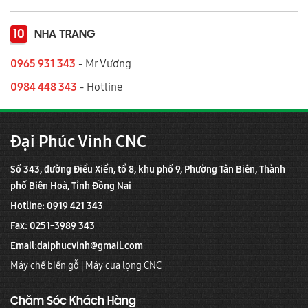
10
NHA TRANG
0965 931 343
- Mr Vương
0984 448 343
- Hotline
Đại Phúc Vinh CNC
Số 343, đường Điểu Xiển, tổ 8, khu phố 9, Phường Tân Biên, Thành
phố Biên Hoà, Tỉnh Đồng Nai
Hotline: 0919 421 343
Fax: 0251-3989 343
Email:
daiphucvinh@gmail.com
Máy chế biến gỗ
|
Máy cưa lọng CNC
Chăm Sóc Khách Hàng