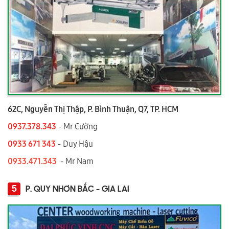
62C, Nguyễn Thị Thập, P. Bình Thuận, Q7, TP. HCM
0937.378.343
- Mr Cường
0933 671 343
- Duy Hậu
0933.471.343
- Mr Nam
5
P. QUY NHƠN BẮC - GIA LAI