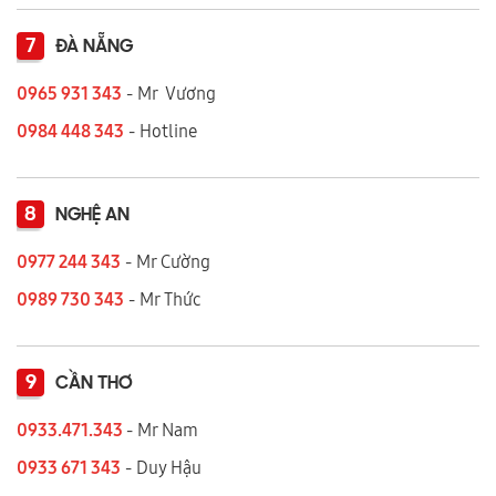
7
ĐÀ NẴNG
0965 931 343
- Mr Vương
0984 448 343
- Hotline
8
NGHỆ AN
0977 244 343
- Mr Cường
0989 730 343
- Mr Thức
9
CẦN THƠ
0933.471.343
- Mr Nam
0933 671 343
- Duy Hậu