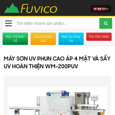
Máy Chế Biến
Gia Công Kim
Máy Gia Công
Thư Viện Video
Gỗ
Loại
Đá
MÁY SƠN UV PHUN CAO ÁP 4 MẶT VÀ SẤY
UV HOÀN THIỆN WM-200PUV