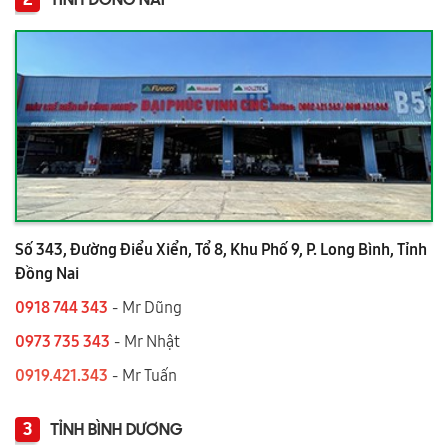
TỈNH ĐỒNG NAI
Số 343, Đường Điểu Xiển, Tổ 8, Khu Phố 9, P. Long Bình, Tỉnh
Đồng Nai
0918 744 343
- Mr Dũng
0973 735 343
- Mr Nhật
0919.421.343
​​​​​​ - Mr Tuấn
3
TỈNH BÌNH DƯƠNG