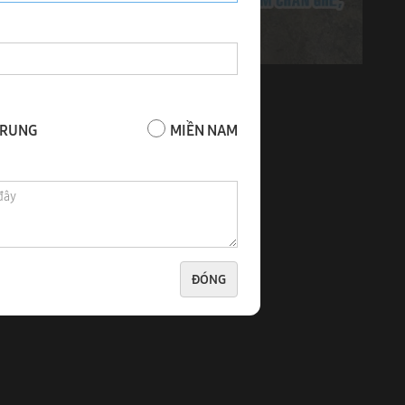
-3A
MÁY khoan lỗ, cấy sò âm vào chân ghế, chân
bàn Woodmaster WM-3A
TRUNG
MIỀN NAM
ĐÓNG