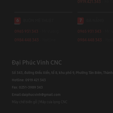
0919.421.343
​​​​​​ - Mr
6
7
BUÔN MÊ THUẬT
ĐÀ NẴNG
0965 931 343
- Mr Vương
0965 931 343
- Mr 
0984 448 343
- Hotline
0984 448 343
- Hotl
Đại Phúc Vinh CNC
Số 343, đường Điểu Xiển, tổ 8, khu phố 9, Phường Tân Biên, Thàn
Hotline: 0919 421 343
Fax: 0251-3989 343
Email:
daiphucvinh@gmail.com
Máy chế biến gỗ
|
Máy cưa lọng CNC