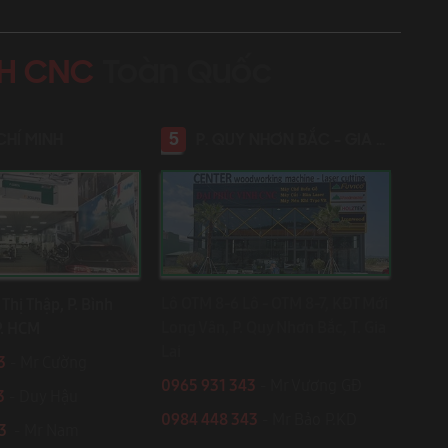
NH CNC
Toàn Quốc
5
CHÍ MINH
P. QUY NHƠN BẮC - GIA LAI
Lô OTM 8-6 Lô - OTM 8-7, KĐT Mới
Thị Thập, P. Bình
Long Vân, P. Quy Nhơn Bắc, T. Gia
P. HCM
Lai
3
- Mr Cường
0965 931 343
- Mr Vương GĐ
3
- Duy Hậu
0984 448 343
- Mr Bảo P.KD
43
- Mr Nam