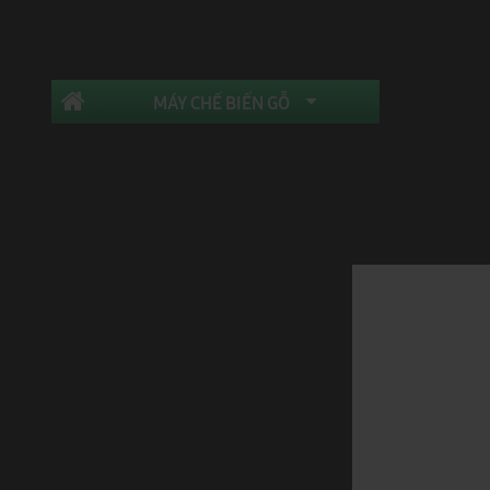
Giới Thiệu
MÁY CHẾ BIẾN GỖ
Trang Chủ
Máy Khoan
Danh mục
Máy CNC 
Máy Gia Công Trung Tâm Cnc
Máy Dán Cạnh
Máy Cưa
Máy Bào
Máy Làm Mộng