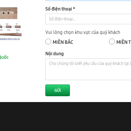
Số điện thoại *
BULONG LÀM CHÂN SOFA
Máy phay vát cấy ốc chân ghế WM
Vui lòng chọn khu vực của quý khách
an cấy ốc Woodmaster
Woodmaster
MIỀN BẮC
MIỀN 
Nội dung
Quốc
GỬI
N, CẤY SÒ WOODMASTER
Xem thêm video