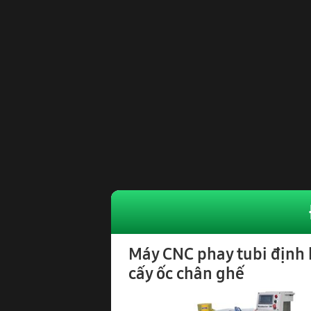
- Màn hình điều
* Thông số kỹ th
- Đường kính trụ
- Đường kính da
- Motor phay : 1.
- Motor khoan : 1
- Motor cấy ốc : 
- Áp lực khí nén 
- Kích thước má
* Hãng sản xuất
Video Vận Hà
Máy CNC phay tubi định
cấy ốc chân ghế