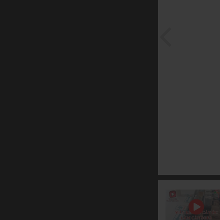
Máy Chà Nhám
Máy Tiện Gỗ Cnc
Máy Khoan
Máy Khoan Cnc 6 Mặt
Máy Khoan Đứng Nhiều Mũi
Máy Khoan Liên Kết
Máy Khoan Ngang Cấy Ốc Eke
Máy Khoan 2 Đầu
Máy Phay Khoan 2 Phương
Dây Chuyền Ván Ghép Thanh
Máy Ép Nóng - Ép Nguội
Máy Phay Tupi - Router
Máy Cắt Phay 2 Đầu