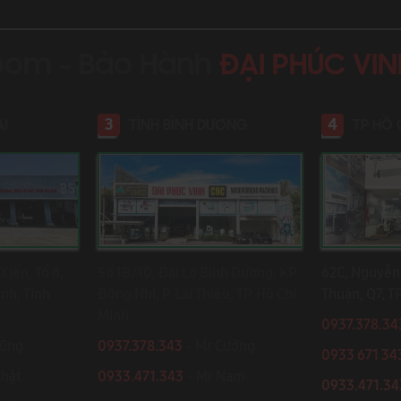
oom - Bảo Hành
ĐẠI PHÚC VI
3
4
AI
TỈNH BÌNH DƯƠNG
TP HỒ 
Xiển, Tổ 8,
Số 1B/10, Đại Lộ Bình Dương, KP.
62C, Nguyễn 
ình, Tỉnh
Đông Nhì, P. Lái Thiêu, TP. Hồ Chí
Thuận, Q7, T
Minh
0937.378.34
Dũng
0937.378.343
- Mr Cường
0933 671 34
Nhật
0933.471.343
- Mr Nam
0933.471.3