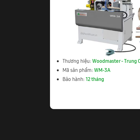
MÁY KHOAN CẤY 
WM-3A, Tubi kho
Thương hiệu:
Woodmaster - Trung 
Mã sản phẩm:
WM-3A
Bảo hành:
12 tháng
MÁY TUBI, KHOA
WM-3A