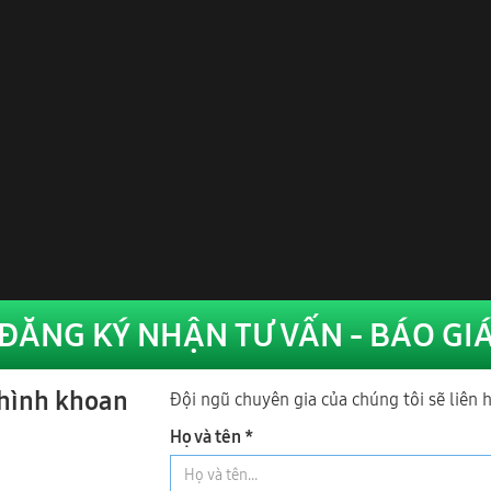
 khiển cảm ứng, dễ sử dụng
uật chính
c phay : 30mm;
o phay : 110mm
5 KW
.1KW ( tải nặng, nguyên bản 0.75kw )
1.1KW ( tải nặng,nguyên bản 0.55kw )
yêu cầu : 6kg/cm2
y : 1600*1000*1300mm
 : Woodmaster
nh
ĐĂNG KÝ NHẬN TƯ VẤN - BÁO GI
 hình khoan
Đội ngũ chuyên gia của chúng tôi sẽ liên 
Họ và tên *