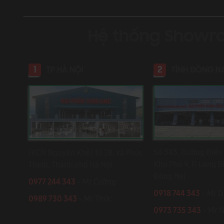
Hệ thống Showr
1
2
TP HÀ NỘI
TỈNH ĐỒNG N
Số 343, Đường Điểu 
(KCN Nguyên Khê) Tổ 28, xã Phúc
Khu Phố 9, P. Long B
Thịnh, Thành phố Hà Nội
Đồng Nai
0977 244 343
- Mr Cường
0918 744 343
- Mr 
0989 730 343
- Mr Thức
0973 735 343
- Mr 