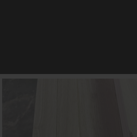
Gia Công Kim Loại
Gia Công Đá
Video
Tin Tức
C
phay tubi định hình khoan cấy 