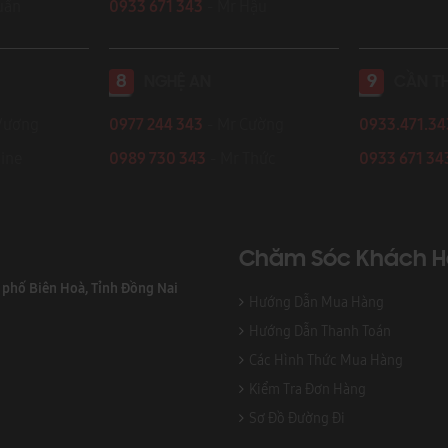
 Tuấn
0933 671 343
- Mr Hậu
8
9
NGHỆ AN
CẦN T
Vương
0977 244 343
- Mr Cường
0933.471.3
ine
0989 730 343
- Mr Thức
0933 671 34
Chăm Sóc Khách 
h phố Biên Hoà, Tỉnh Đồng Nai
Hướng Dẫn Mua Hàng
Hướng Dẫn Thanh Toán
Các Hình Thức Mua Hàng
Kiểm Tra Đơn Hàng
Sơ Đồ Đường Đi