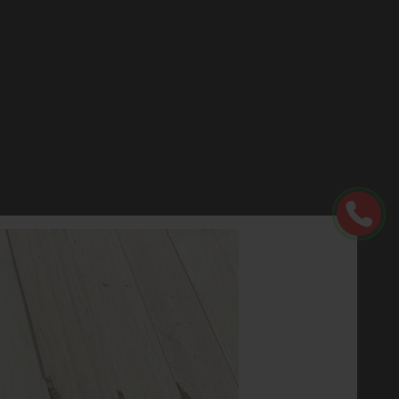
ĐẠI PHÚC VINH CNC
Tiên phong công nghệ, dịch vụ dẫn đầu
atalogue
HD Sử dụng
Hệ thống showroom
ốc chân ghế