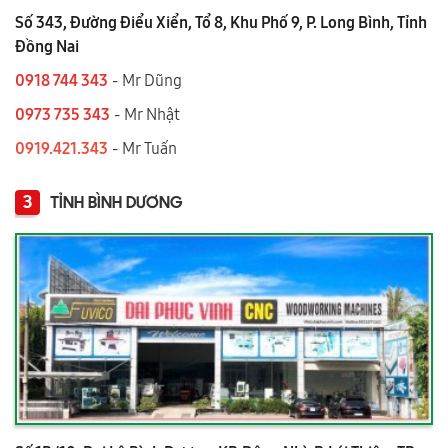
Số 343, Đường Điểu Xiển, Tổ 8, Khu Phố 9, P. Long Bình, Tỉnh
Đồng Nai
0918 744 343
- Mr Dũng
0973 735 343
- Mr Nhật
0919.421.343
​​​​​​ - Mr Tuấn
3
TỈNH BÌNH DƯƠNG