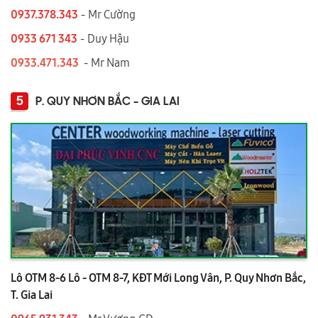
0937.378.343
- Mr Cường
0933 671 343
- Duy Hậu
0933.471.343
- Mr Nam
5
P. QUY NHƠN BẮC - GIA LAI
Lô OTM 8-6 Lô - OTM 8-7, KĐT Mới Long Vân, P. Quy Nhơn Bắc,
T. Gia Lai