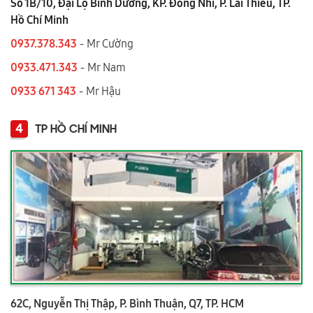
Số 1B/10, Đại Lộ Bình Dương, KP. Đông Nhì, P. Lái Thiêu, TP.
Hồ Chí Minh
0937.378.343
- Mr Cường
0933.471.343
- Mr Nam
0933 671 343
- Mr Hậu
4
TP HỒ CHÍ MINH
62C, Nguyễn Thị Thập, P. Bình Thuận, Q7, TP. HCM