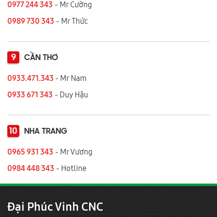
0977 244 343
- Mr Cường
0989 730 343
- Mr Thức
9
CẦN THƠ
0933.471.343
- Mr Nam
0933 671 343
- Duy Hậu
10
NHA TRANG
0965 931 343
- Mr Vương
0984 448 343
- Hotline
Đại Phúc Vinh CNC