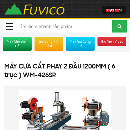
Máy Chế Biến
Gia Công Kim
Máy Gia Công
Thư Viện Video
Gỗ
Loại
Đá
MÁY CƯA CẮT PHAY 2 ĐẦU 1200MM ( 6
trục ) WM-426SR