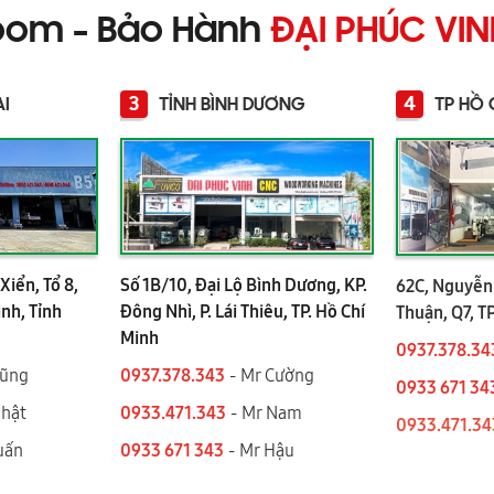
oom - Bảo Hành
ĐẠI PHÚC VI
3
4
AI
TỈNH BÌNH DƯƠNG
TP HỒ 
Xiển, Tổ 8,
Số 1B/10, Đại Lộ Bình Dương, KP.
62C, Nguyễn 
ình, Tỉnh
Đông Nhì, P. Lái Thiêu, TP. Hồ Chí
Thuận, Q7, T
Minh
0937.378.34
Dũng
0937.378.343
- Mr Cường
0933 671 34
Nhật
0933.471.343
- Mr Nam
0933.471.3
 Tuấn
0933 671 343
- Mr Hậu