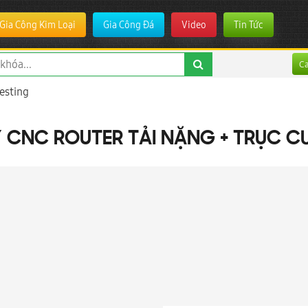
Gia Công Kim Loại
Gia Công Đá
Video
Tin Tức
C
esting
 CNC ROUTER TẢI NẶNG + TRỤC 