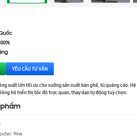
 Quốc
100%
háng
YÊU CẦU TƯ VẤN
ng suất lớn tối ưu cho xưởng sản xuất bàn ghế, tủ quảng cáo. Hệ
g hồ hiển thị tốc độ trực quan, thay dao tự động tuỳ chọn.
n phẩm
t
outer: 9kw