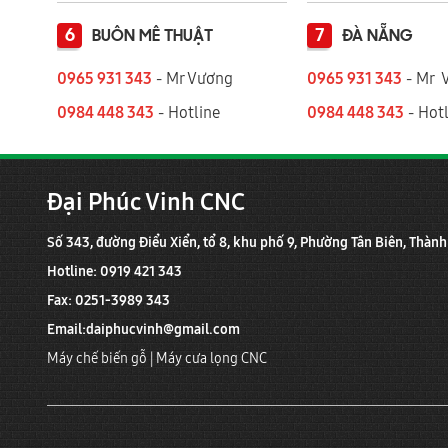
6
7
BUÔN MÊ THUẬT
ĐÀ NẴNG
0965 931 343
- Mr Vương
0965 931 343
- Mr 
0984 448 343
- Hotline
0984 448 343
- Hotl
Đại Phúc Vinh CNC
Số 343, đường Điểu Xiển, tổ 8, khu phố 9, Phường Tân Biên, Thàn
Hotline: 0919 421 343
Fax: 0251-3989 343
Email:
daiphucvinh@gmail.com
Máy chế biến gỗ
|
Máy cưa lọng CNC