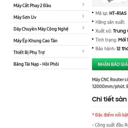
Máy Cắt Phay 2 Đầu
Mã sp:
HT-R1AS
Máy Sơn Uv
Hãng sản xuất:
Dây Chuyền Máy Công Nghệ
Xuất xứ:
Trung
Tình trạng:
Máy Ép Khung Cao Tần
Mới 
Bảo hành:
12 t
Thiết Bị Phụ Trợ
Băng Tải Nạp - Hồi Phôi
NHẬN BÁO GIÁ
Máy CNC Router cô
12000mm/phút. Đồn
Chi tiết sả
* Đặc điểm nổi bậ
- Công suất đầu R