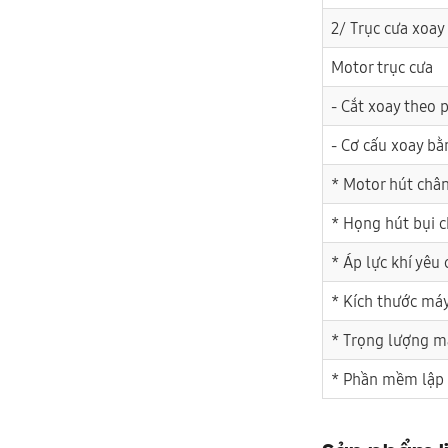
2/ Trục cưa xoa
Motor trục cưa
- Cắt xoay theo
- Cơ cấu xoay bằ
* Motor hút châ
* Họng hút bụi 
* Áp lực khí yêu
* Kích thước má
* Trọng lượng m
* Phần mềm lập 