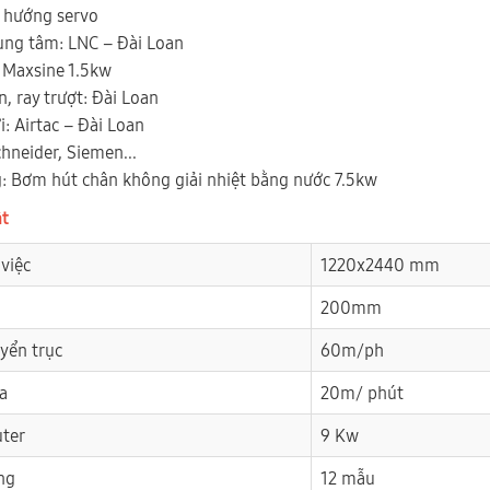
a hướng servo
rung tâm: LNC – Đài Loan
: Maxsine 1.5kw
, ray trượt: Đài Loan
: Airtac – Đài Loan
chneider, Siemen...
: Bơm hút chân không giải nhiệt bằng nước 7.5kw
ật
 việc
1220x2440 mm
200mm
uyển trục
60m/ph
đa
20m/ phút
uter
9 Kw
ng
12 mẫu