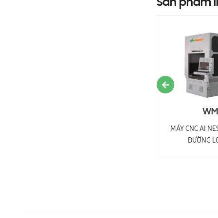
Sản phẩm l
PRO-R1V9F
WM-
MÁY CNC NESTING 1 ĐẦU THAY DAO TỰ
MÁY CNC AI NE
ĐỘNG + CỤM KHOAN PRO-R1V9F
ĐƯỜNG L