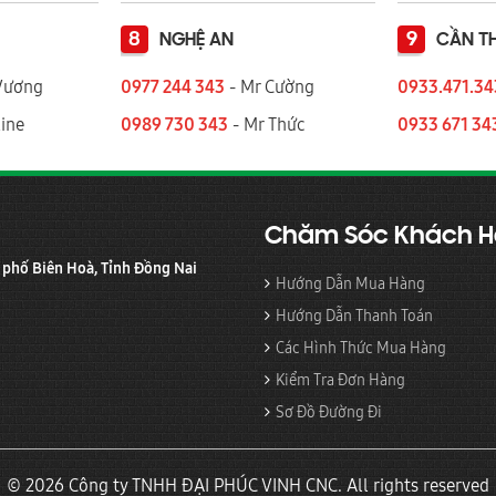
8
9
NGHỆ AN
CẦN T
Vương
0977 244 343
- Mr Cường
0933.471.3
ine
0989 730 343
- Mr Thức
0933 671 34
Chăm Sóc Khách 
h phố Biên Hoà, Tỉnh Đồng Nai
Hướng Dẫn Mua Hàng
Hướng Dẫn Thanh Toán
Các Hình Thức Mua Hàng
Kiểm Tra Đơn Hàng
Sơ Đồ Đường Đi
© 2026 Công ty TNHH ĐẠI PHÚC VINH CNC. All rights reserved