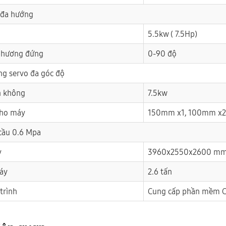
y đa hướng
5.5kw ( 7.5Hp)
 phương đứng
0-90 độ
ng servo đa góc độ
n không
7.5kw
cho máy
150mm x1, 100mm x2
 cầu 0.6 Mpa
y
3960x2550x2600 m
áy
2.6 tấn
trình
Cung cấp phần mềm C