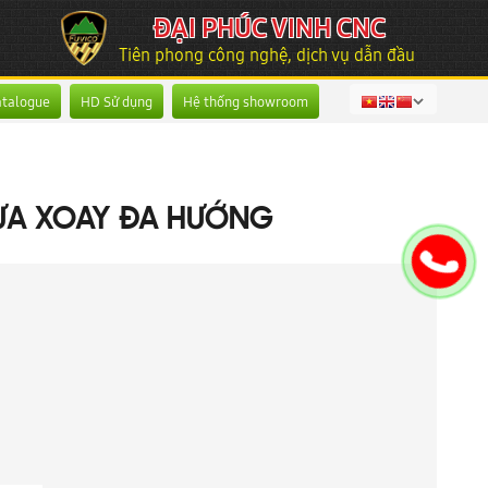
ĐẠI PHÚC VINH CNC
Tiên phong công nghệ, dịch vụ dẫn đầu
atalogue
HD Sử dụng
Hệ thống showroom
CƯA XOAY ĐA HƯỚNG