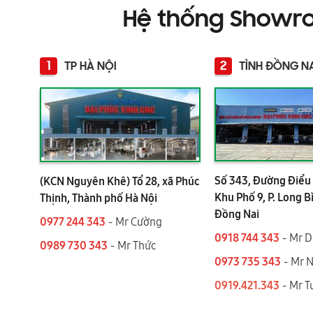
Hệ thống Showr
1
2
TP HÀ NỘI
TỈNH ĐỒNG N
Số 343, Đường Điểu 
(KCN Nguyên Khê) Tổ 28, xã Phúc
Khu Phố 9, P. Long B
Thịnh, Thành phố Hà Nội
Đồng Nai
0977 244 343
- Mr Cường
0918 744 343
- Mr 
0989 730 343
- Mr Thức
0973 735 343
- Mr 
0919.421.343
​​​​​​ - Mr