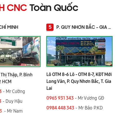
NH CNC
Toàn Quốc
5
CHÍ MINH
P. QUY NHƠN BẮC - GIA LAI
Lô OTM 8-6 Lô - OTM 8-7, KĐT Mới
Thị Thập, P. Bình
Long Vân, P. Quy Nhơn Bắc, T. Gia
P. HCM
Lai
3
- Mr Cường
0965 931 343
- Mr Vương GĐ
3
- Duy Hậu
0984 448 343
- Mr Bảo P.KD
43
- Mr Nam