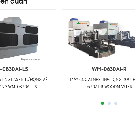
iên quan
0830AI-LS
WM-0630AI-R
STING LASER TỰ ĐỘNG VẼ
MÁY CNC AI NESTING LỌNG ROUT
ỌNG WM-0830AI-LS
0630AI-R WOODMASTER