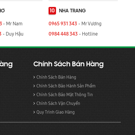
10
HƠ
NHA TRANG
43
- Mr Nam
0965 931 343
- Mr Vương
3
- Duy Hậu
0984 448 343
- Hotline
Hàng
Chính Sách Bán Hàng
Chính Sách Bán Hàng
Chính Sách Bảo Hành Sản Phẩm
Chính Sách Bảo Mật Thông Tin
Chính Sách Vận Chuyển
Quy Trình Giao Hàng